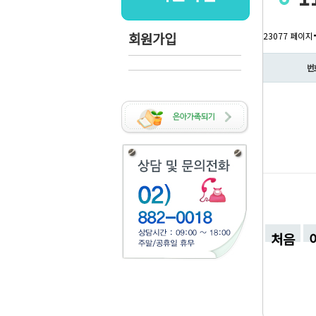
회원가입
23077 페이지
번
처음