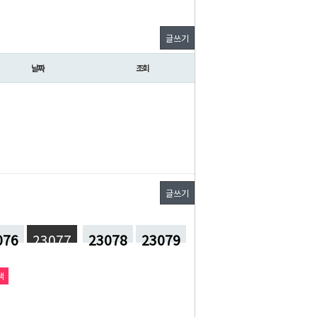
글쓰기
날짜
조회
글쓰기
076
23077
23078
23079